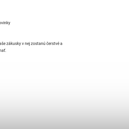
ovinky
 vaše zákusky v nej zostanú čerstvé a
nať.