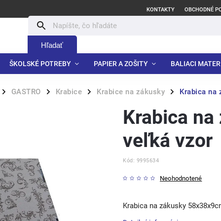
KONTAKTY
OBCHODNÉ P
Hľadať
ŠKOLSKÉ POTREBY
PAPIER A ZOŠITY
BALIACI MATER
GASTRO
Krabice
Krabice na zákusky
Krabica na
/
/
/
/
Krabica na
veľká vzor
Kód:
9995634
Neohodnotené
Krabica na zákusky 58x38x9c