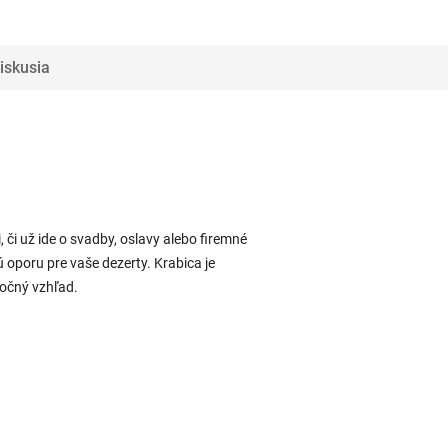
iskusia
, či už ide o svadby, oslavy alebo firemné
ú oporu pre vaše dezerty. Krabica je
očný vzhľad.