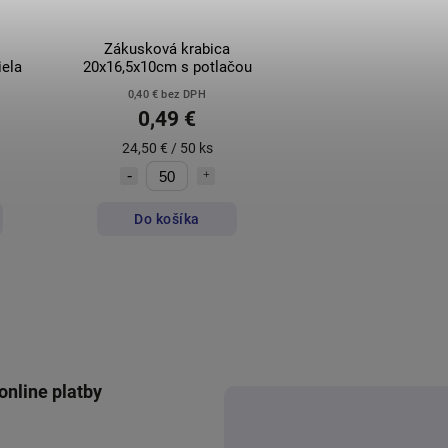
Zákusková krabica
iela
20x16,5x10cm s potlačou
0,40 € bez DPH
0,49 €
24,50 € / 50 ks
Do košíka
online platby