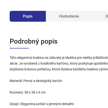
Popis
Hodnotenie
D
Podrobný popis
Táto elegantná krabica na zákusky je ideálna pre všetky príležitosti
akcie. Je vyrobená z kvalitného kartónu, ktorý poskytuje spoľahliv
doplnená krásnou potlačou, ktorá dodáva každému baleniu výnim
Materiál: Pevný a ekologický kartón
Rozmery: 58 x 38 x 9 cm
Dizajn: Elegantná potlač s jemnými detailmi