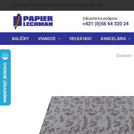
EXPRESNÉ DORUČENIE A DOPRAVA ZADARMO OD 120€
Zákaznícka podpora:
+421 (0)56 64 320 24
BALÍČKY
VIANOCE
VEĽKÁ NOC
KANCELÁRIA
Domov