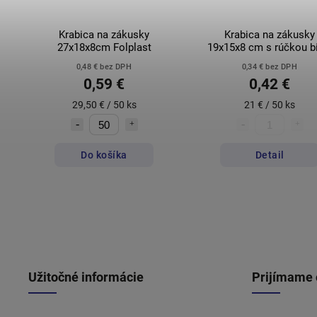
Krabica na zákusky
Krabica na zákusky
27x18x8cm Folplast
19x15x8 cm s rúčkou b
0,48 € bez DPH
0,34 € bez DPH
0,59 €
0,42 €
29,50 € / 50 ks
21 € / 50 ks
Do košíka
Detail
Užitočné informácie
Prijímame 