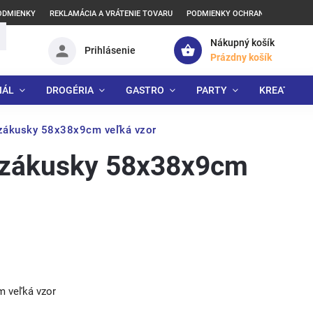
ODMIENKY
REKLAMÁCIA A VRÁTENIE TOVARU
PODMIENKY OCHRANY OSOBNÝCH
Nákupný košík
Prihlásenie
Prázdny košík
IÁL
DROGÉRIA
GASTRO
PARTY
KREATÍVNE
 zákusky 58x38x9cm veľká vzor
 zákusky 58x38x9cm
m veľká vzor