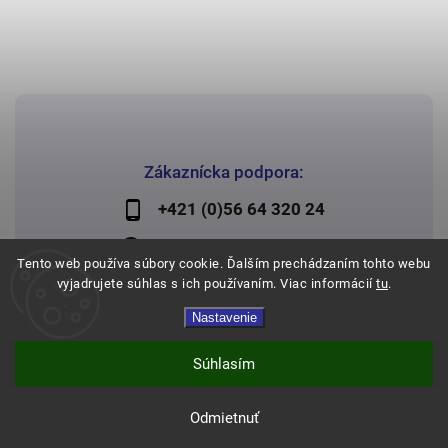
Zákaznícka podpora:
+421 (0)56 64 320 24
lechman@lechman.sk
Tento web používa súbory cookie. Ďalším prechádzaním tohto webu
vyjadrujete súhlas s ich používaním. Viac informácií
tu
.
Nastavenie
Copyright 2026
Papier Lechman
. Všetky práva vyhradené.
Vytvořil
Shoptet
| Design
Shoptak.cz
Súhlasím
Odmietnuť
Expresné doručenie a doprava zadarmo od 120€