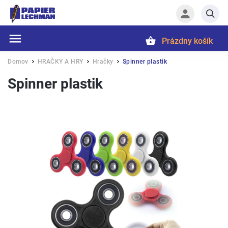
Prázdny košík
Hľadať
Domov
HRAČKY A HRY
Hračky
Spinner plastik
/
/
/
Spinner plastik