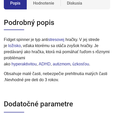
Popis
Hodnotenie
Diskusia
Podrobný popis
Fidget spinner je typ anti
stresovej
hračky. V jej strede
je
ložisko
, vďaka ktorému sa otáča zvyšok hračky. Je
predávaný ako hračka, ktorá má pomáhať ľuďom s rôznymi
problémami
ako
hyperaktivitou
,
ADHD
,
autizmom
,
úzkosťou
.
Obsahuje malé časti, nebezpečie prehltnutia malých časti
.Nevhodné pre deti do 3 rokov.
Dodatočné parametre