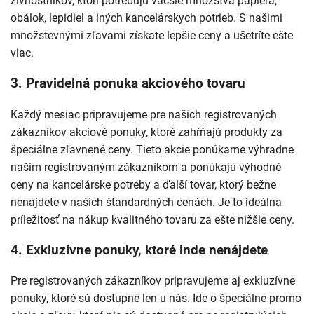
živnostníkov, ktorí potrebujú väčšie množstvá papiera,
obálok, lepidiel a iných kancelárskych potrieb. S našimi
množstevnými zľavami získate lepšie ceny a ušetríte ešte
viac.
3.
Pravidelná ponuka akciového tovaru
Každý mesiac pripravujeme pre našich registrovaných
zákazníkov akciové ponuky, ktoré zahŕňajú produkty za
špeciálne zľavnené ceny. Tieto akcie ponúkame výhradne
našim registrovaným zákazníkom a ponúkajú výhodné
ceny na kancelárske potreby a ďalší tovar, ktorý bežne
nenájdete v našich štandardných cenách. Je to ideálna
príležitosť na nákup kvalitného tovaru za ešte nižšie ceny.
4.
Exkluzívne ponuky, ktoré inde nenájdete
Pre registrovaných zákazníkov pripravujeme aj exkluzívne
ponuky, ktoré sú dostupné len u nás. Ide o špeciálne promo