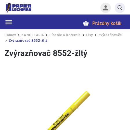
Prázdny košík
Hľadať
Domov
KANCELÁRIA
Písanie a Korekcia
Fixy
Zvýrazňovače
/
/
/
/
Zvýrazňovač 8552-žltý
/
Zvýrazňovač 8552-žltý