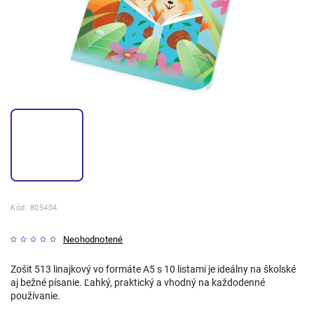
Kód:
805404
Neohodnotené
Zošit 513 linajkový vo formáte A5 s 10 listami je ideálny na školské
aj bežné písanie. Ľahký, praktický a vhodný na každodenné
používanie.