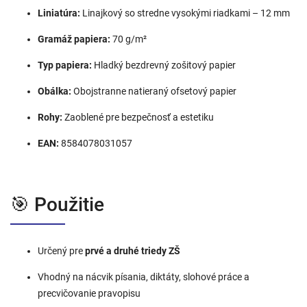
Liniatúra:
Linajkový so stredne vysokými riadkami – 12 mm
Gramáž papiera:
70 g/m²
Typ papiera:
Hladký bezdrevný zošitový papier
Obálka:
Obojstranne natieraný ofsetový papier
Rohy:
Zaoblené pre bezpečnosť a estetiku
EAN:
8584078031057
🎯 Použitie
Určený pre
prvé a druhé triedy ZŠ
Vhodný na nácvik písania, diktáty, slohové práce a
precvičovanie pravopisu