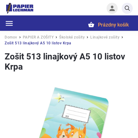
Prázdny košík
Hľadať
Domov
PAPIER A ZOŠITY
Školské zošity
Linajkové zošity
/
/
/
/
Zošit 513 linajkový A5 10 listov Krpa
Zošit 513 linajkový A5 10 listov
Krpa