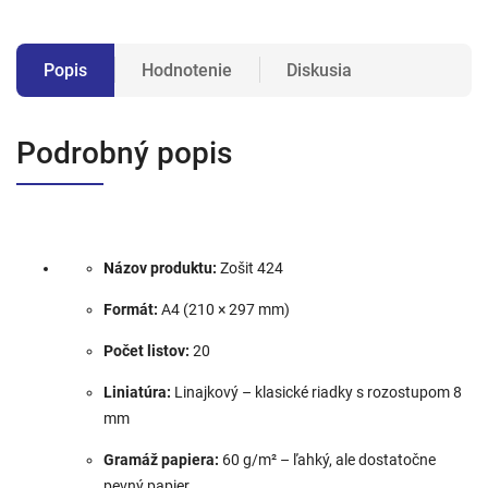
Popis
Hodnotenie
Diskusia
Podrobný popis
Názov produktu:
Zošit 424
Formát:
A4 (210 × 297 mm)
Počet listov:
20
Liniatúra:
Linajkový – klasické riadky s rozostupom 8
mm
Gramáž papiera:
60 g/m² – ľahký, ale dostatočne
pevný papier