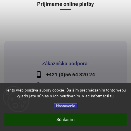
Prijímame online platby
Zákaznícka podpora:
+421 (0)56 64 320 24
lechman@lechman.sk
Tento web používa súbory cookie. Ďalším prechádzaním tohto webu
vyjadrujete súhlas s ich používaním. Viac informácií
tu
.
Nastavenie
Copyright 2026
Papier Lechman
. Všetky práva vyhradené.
Vytvořil
Shoptet
| Design
Shoptak.cz
Súhlasím