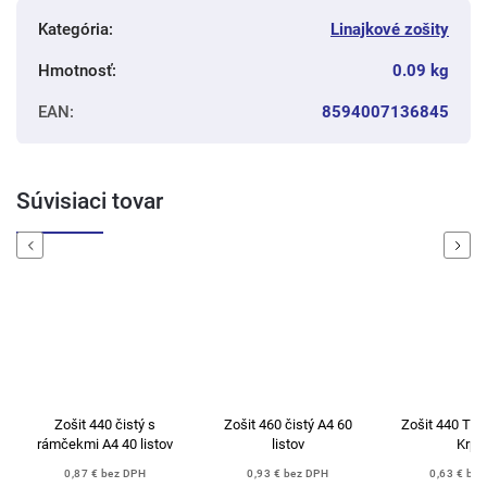
Kategória
:
Linajkové zošity
Hmotnosť
:
0.09 kg
EAN
:
8594007136845
Súvisiaci tovar
Previous
Next
Zošit 440 čistý s
Zošit 460 čistý A4 60
Zošit 440 Tra
rámčekmi A4 40 listov
listov
Krpa
0,87 € bez DPH
0,93 € bez DPH
0,63 € be