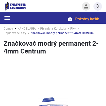
Prázdny košík
Hľadať
Domov
KANCELÁRIA
Písanie a Korekcia
Fixy
/
/
/
/
Popisovače, fixy
Značkovač modrý permanent 2-4mm Centrum
/
Značkovač modrý permanent 2-
4mm Centrum