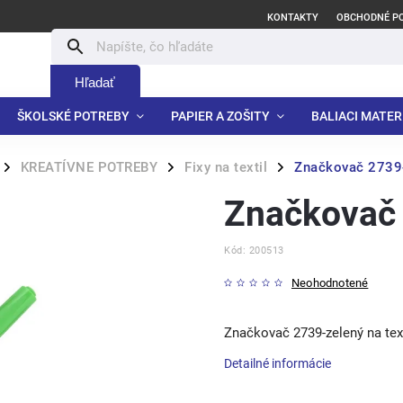
KONTAKTY
OBCHODNÉ P
Hľadať
ŠKOLSKÉ POTREBY
PAPIER A ZOŠITY
BALIACI MATER
KREATÍVNE POTREBY
Fixy na textil
Značkovač 2739-
/
/
/
Značkovač 
Kód:
200513
Neohodnotené
Značkovač 2739-zelený na text
Detailné informácie