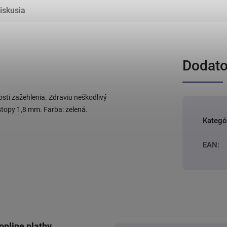
iskusia
Dodato
sti zažehlenia. Zdraviu neškodlivý
 stopy 1,8 mm. Farba: zelená.
Kategó
EAN
:
online platby