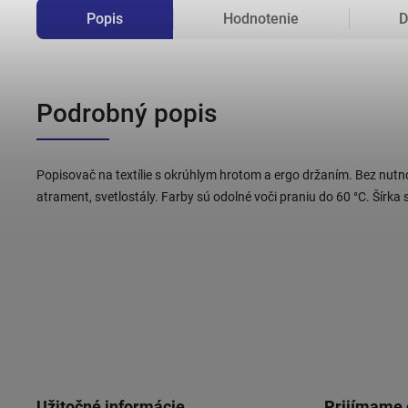
Popis
Hodnotenie
D
Podrobný popis
Popisovač na textílie s okrúhlym hrotom a ergo držaním. Bez nutno
atrament, svetlostály. Farby sú odolné voči praniu do 60 °C. Šírka
Užitočné informácie
Prijímame 