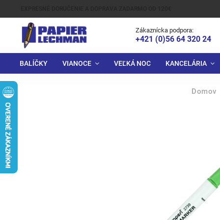
EXPRESNÉ DORUČENIE A DOPRAVA ZADARMO OD 120€
Zákaznícka podpora:
+421 (0)56 64 320 24
BALÍČKY
VIANOCE
VEĽKÁ NOC
KANCELÁRIA
Domov