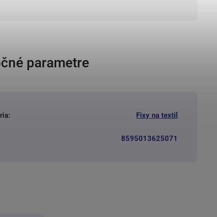
čné parametre
ria
:
Fixy na textil
8595013625071