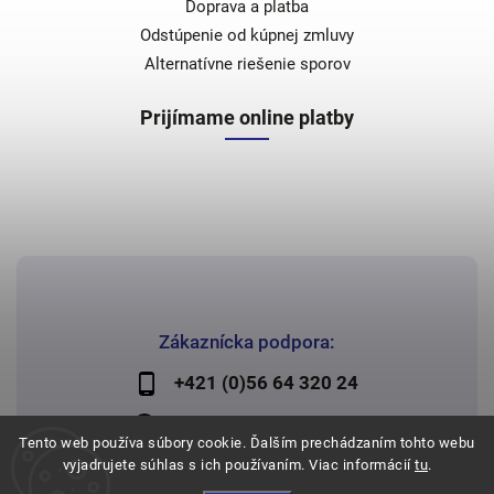
Doprava a platba
Odstúpenie od kúpnej zmluvy
Alternatívne riešenie sporov
Prijímame online platby
Zákaznícka podpora:
+421 (0)56 64 320 24
lechman@lechman.sk
Tento web používa súbory cookie. Ďalším prechádzaním tohto webu
vyjadrujete súhlas s ich používaním. Viac informácií
tu
.