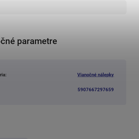
čné parametre
ria
:
Vianočné nálepky
5907667297659