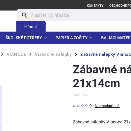
KONTAKTY
OBCHODNÉ P
Hľadať
ŠKOLSKÉ POTREBY
PAPIER A ZOŠITY
BALIACI MATER
VIANOCE
Vianočné nálepky
Zábavné nálepky Viano
/
/
/
Zábavné ná
21x14cm
Kód:
7659
Neohodnotené
Zábavné nálepky Vianoce 21