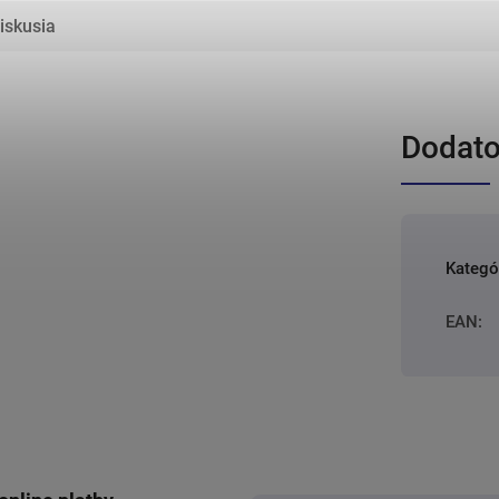
iskusia
Dodato
Kategó
EAN
: