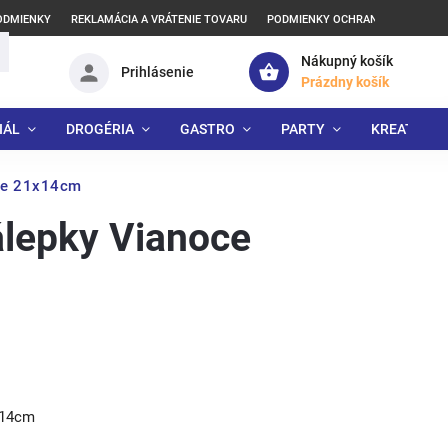
ODMIENKY
REKLAMÁCIA A VRÁTENIE TOVARU
PODMIENKY OCHRANY OSOBNÝCH
Nákupný košík
Prihlásenie
Prázdny košík
IÁL
DROGÉRIA
GASTRO
PARTY
KREATÍVNE
ce 21x14cm
lepky Vianoce
x14cm