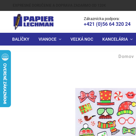
EXPRESNÉ DORUČENIE A DOPRAVA ZADARMO OD 120€
Zákaznícka podpora:
+421 (0)56 64 320 24
BALÍČKY
VIANOCE
VEĽKÁ NOC
KANCELÁRIA
Domov