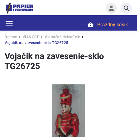
Prázdny košík
Hľadať
Domov
VIANOCE
Vianočné dekorácie
/
/
/
Vojačik na zavesenie-sklo TG26725
Vojačik na zavesenie-sklo
TG26725