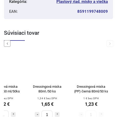
Kategória
:
Plastový riad, misky a viečka
EAN
:
8591199748009
Súvisiaci tovar
Previous
Next
ngová miska
Dressingová miska
Dressingová miska
ná 50 ml/50ks
80ml /50 ks
(PP) čierná 80ml/50 ks
 € bez DPH
1,34 € bez DPH
1 € bez DPH
,62 €
1,65 €
1,23 €