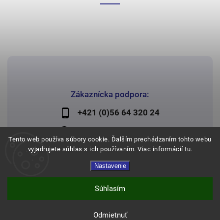
Zákaznícka podpora:
+421 (0)56 64 320 24
lechman@lechman.sk
Tento web používa súbory cookie. Ďalším prechádzaním tohto webu
vyjadrujete súhlas s ich používaním. Viac informácií
tu
.
Nastavenie
Copyright 2026
Papier Lechman
. Všetky práva vyhradené.
Vytvořil
Shoptet
| Design
Shoptak.cz
Súhlasím
Odmietnuť