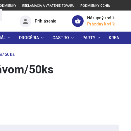
ODMIENKY
REKLAMÁCIA A VRÁTENIE TOVARU
PODMIENKY OCHRANY OSOBNÝ
Nákupný košík
Prihlásenie
Prázdny košík
IÁL
DROGÉRIA
GASTRO
PARTY
KREATÍVNE
om/50ks
pávom/50ks