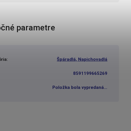
čné parametre
ria
:
Špáradlá, Napichovadlá
8591199665269
Položka bola vypredaná…