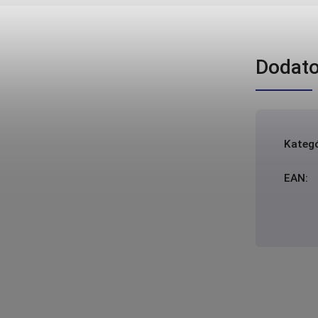
Dodato
Kategó
EAN
: