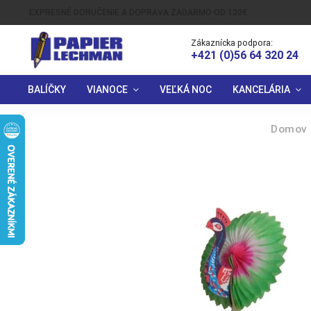
EXPRESNÉ DORUČENIE A DOPRAVA ZADARMO OD 120€
Zákaznícka podpora:
+421 (0)56 64 320 24
BALÍČKY
VIANOCE
VEĽKÁ NOC
KANCELÁRIA
Domov