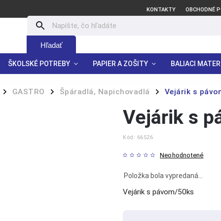
KONTAKTY
OBCHODNÉ P
Hľadať
ŠKOLSKÉ POTREBY
PAPIER A ZOŠITY
BALIACI MATER
GASTRO
Špáradlá, Napichovadlá
Vejárik s páv
/
/
/
Vejárik s 
Kód:
66526
Neohodnotené
Položka bola vypredaná…
Vejárik s pávom/50ks