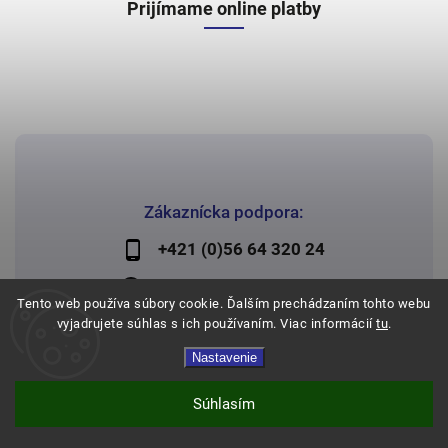
Prijímame online platby
Zákaznícka podpora:
+421 (0)56 64 320 24
lechman@lechman.sk
Tento web používa súbory cookie. Ďalším prechádzaním tohto webu
vyjadrujete súhlas s ich používaním. Viac informácií
tu
.
Nastavenie
Copyright 2026
Papier Lechman
. Všetky práva vyhradené.
Vytvořil
Shoptet
| Design
Shoptak.cz
Súhlasím