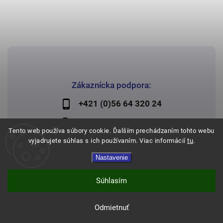
Zákaznícka podpora:
+421 (0)56 64 320 24
lechman@lechman.sk
Tento web používa súbory cookie. Ďalším prechádzaním tohto webu
vyjadrujete súhlas s ich používaním. Viac informácií
tu
.
Nastavenie
Copyright 2026
Papier Lechman
. Všetky práva vyhradené.
Vytvořil
Shoptet
| Design
Shoptak.cz
Súhlasím
Odmietnuť
Expresné doručenie a doprava zadarmo od 120€