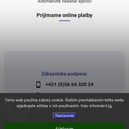
Alternatívne riešenie sporov
Prijímame online platby
Zákaznícka podpora:
+421 (0)56 64 320 24
lechman@lechman.sk
Tento web používa súbory cookie. Ďalším prechádzaním tohto webu
vyjadrujete súhlas s ich používaním. Viac informácií
tu
.
Nastavenie
Copyright 2026
Papier Lechman
. Všetky práva vyhradené.
Vytvořil
Shoptet
| Design
Shoptak.cz