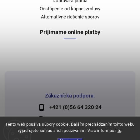
Doprava a platba
Odstúpenie od kúpnej zmluvy
Alternatívne riešenie sporov
Prijímame online platby
Zákaznícka podpora:
+421 (0)56 64 320 24
lechman@lechman.sk
Tento web používa súbory cookie. Ďalším prechádzaním tohto webu
vyjadrujete súhlas s ich používaním. Viac informácií
tu
.