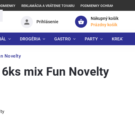
ODMIENKY
REKLAMÁCIA A VRÁTENIE TOVARU
PODMIENKY OCHRANY OSOBNÝCH
Nákupný košík
Prihlásenie
Prázdny košík
IÁL
DROGÉRIA
GASTRO
PARTY
KREATÍVNE
un Novelty
/ 6ks mix Fun Novelty
lty