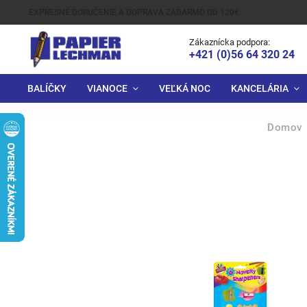
EXPRESNÉ DORUČENIE A DOPRAVA ZADARMO OD 120€
Zákaznícka podpora:
+421 (0)56 64 320 24
BALÍČKY
VIANOCE
VEĽKÁ NOC
KANCELÁRIA
Domov