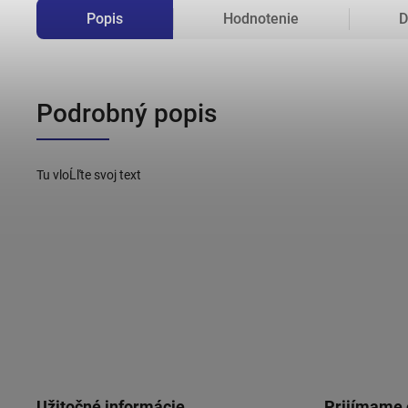
Popis
Hodnotenie
D
Podrobný popis
Tu vloĹľte svoj text
Užitočné informácie
Prijímame 