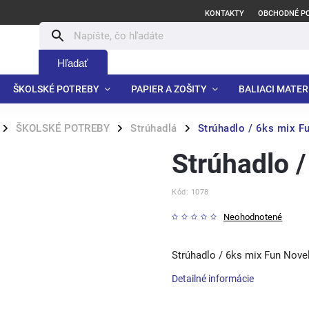
KONTAKTY
OBCHODNÉ P
Hľadať
ŠKOLSKÉ POTREBY
PAPIER A ZOŠITY
BALIACI MATER
ŠKOLSKÉ POTREBY
Strúhadlá
Strúhadlo / 6ks mix F
/
/
/
Strúhadlo 
Kód:
1078
Neohodnotené
Strúhadlo / 6ks mix Fun Nove
Detailné informácie