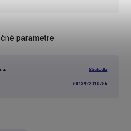
čné parametre
ria
:
Strúhadlá
5013922010786