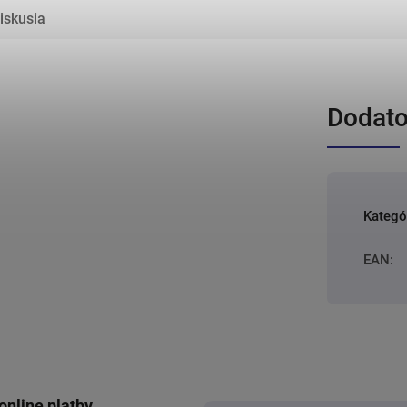
iskusia
Dodato
Kategó
EAN
:
online platby