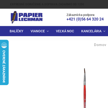
EXPRESNÉ DORUČENIE A DOPRAVA ZADARMO OD 120€
Zákaznícka podpora:
+421 (0)56 64 320 24
BALÍČKY
VIANOCE
VEĽKÁ NOC
KANCELÁRIA
Domov