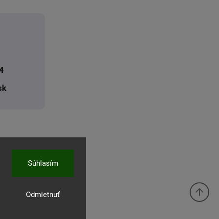
4
sk
Súhlasím
Odmietnuť