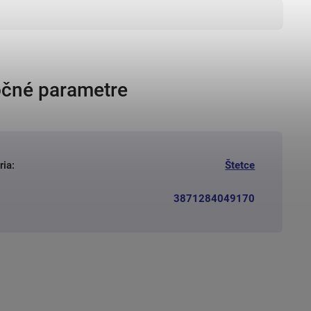
čné parametre
ria
:
Štetce
3871284049170