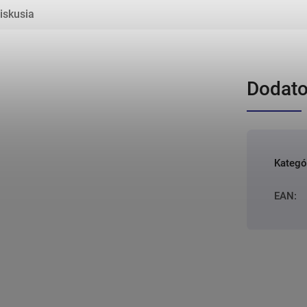
iskusia
Dodato
Kategó
EAN
: