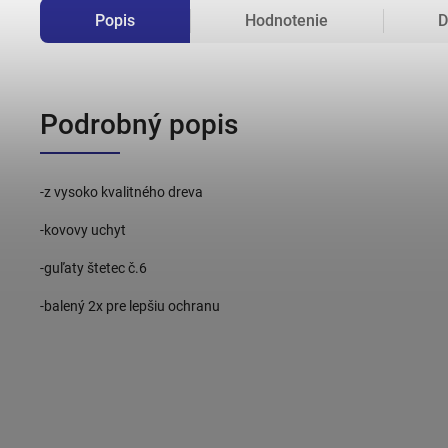
Popis
Hodnotenie
D
Podrobný popis
-z vysoko kvalitného dreva
-kovovy uchyt
-guľaty štetec č.6
-balený 2x pre lepšiu ochranu