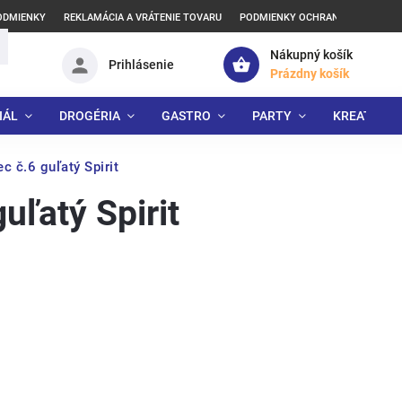
ODMIENKY
REKLAMÁCIA A VRÁTENIE TOVARU
PODMIENKY OCHRANY OSOBNÝCH
Nákupný košík
Prihlásenie
Prázdny košík
IÁL
DROGÉRIA
GASTRO
PARTY
KREATÍVNE
ec č.6 guľatý Spirit
guľatý Spirit