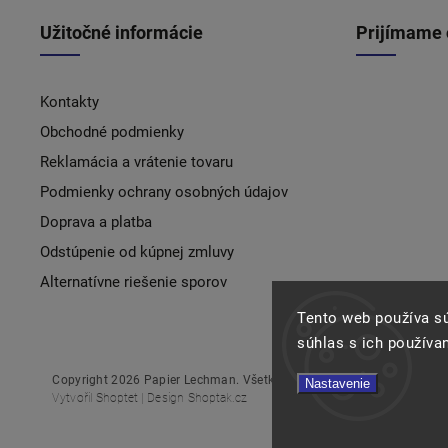
Užitočné informácie
Prijímame 
Kontakty
Obchodné podmienky
Reklamácia a vrátenie tovaru
Podmienky ochrany osobných údajov
Doprava a platba
Odstúpenie od kúpnej zmluvy
Alternatívne riešenie sporov
Tento web používa s
súhlas s ich používa
Copyright 2026
Papier Lechman
. Všetky práva vyhradené.
Nastavenie
Vytvořil
Shoptet
| Design
Shoptak.cz