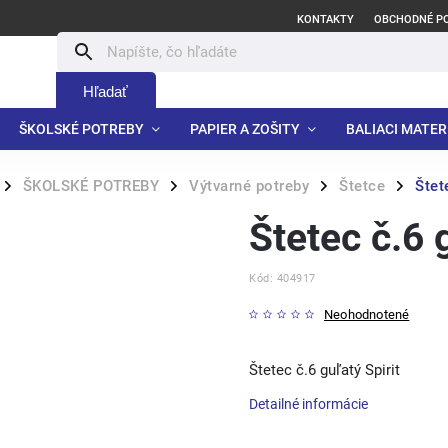
KONTAKTY
OBCHODNÉ P
Hľadať
ŠKOLSKÉ POTREBY
PAPIER A ZOŠITY
BALIACI MATER
ŠKOLSKÉ POTREBY
Výtvarné potreby
Štetce
Štet
/
/
/
/
Štetec č.6 
Kód:
404917
Neohodnotené
Štetec č.6 guľatý Spirit
Detailné informácie