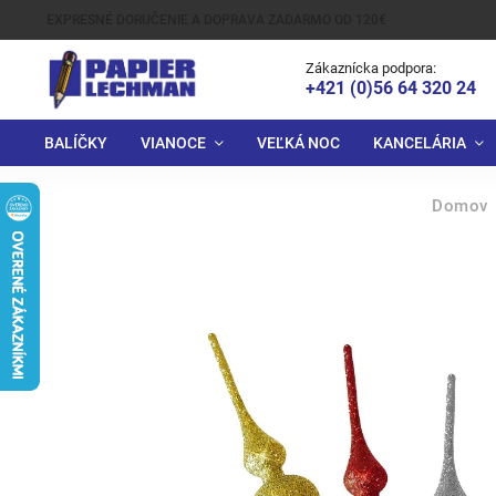
EXPRESNÉ DORUČENIE A DOPRAVA ZADARMO OD 120€
Zákaznícka podpora:
+421 (0)56 64 320 24
BALÍČKY
VIANOCE
VEĽKÁ NOC
KANCELÁRIA
Domov