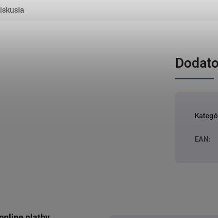
iskusia
Dodato
Kategó
EAN
:
online platby