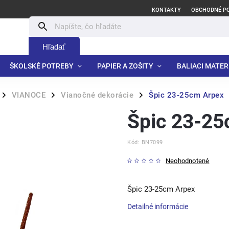
KONTAKTY
OBCHODNÉ P
Hľadať
ŠKOLSKÉ POTREBY
PAPIER A ZOŠITY
BALIACI MATER
VIANOCE
Vianočné dekorácie
Špic 23-25cm Arpex
/
/
/
Špic 23-25
Kód:
BN7099
Neohodnotené
Špic 23-25cm Arpex
Detailné informácie