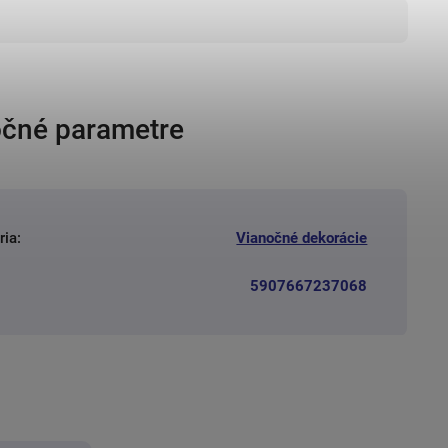
čné parametre
ria
:
Vianočné dekorácie
5907667237068