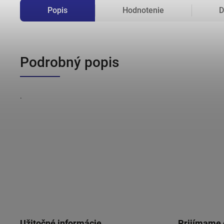
Popis
Hodnotenie
D
Podrobný popis
.
Užitočné informácie
Prijímame 