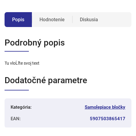
Popis
Hodnotenie
Diskusia
Podrobný popis
Tu vloĹľte svoj text
Dodatočné parametre
Kategória
:
Samolepiace bločky
EAN
:
5907503865417