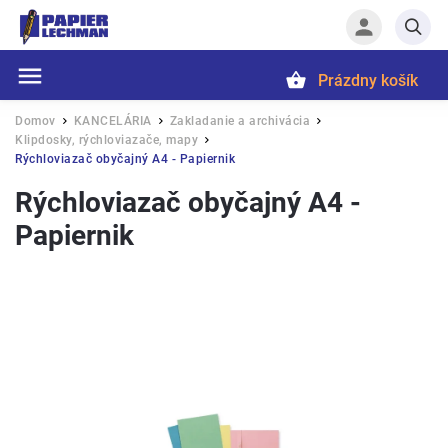
Prázdny košík
Hľadať
Domov
KANCELÁRIA
Zakladanie a archivácia
/
/
/
Klipdosky, rýchloviazače, mapy
/
Rýchloviazač obyčajný A4 - Papiernik
Rýchloviazač obyčajný A4 -
Papiernik