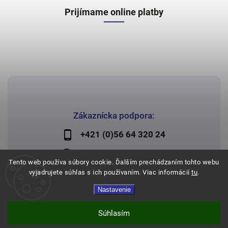
Prijímame online platby
Zákaznícka podpora:
+421 (0)56 64 320 24
lechman@lechman.sk
Tento web používa súbory cookie. Ďalším prechádzaním tohto webu
vyjadrujete súhlas s ich používaním. Viac informácií
tu
.
Nastavenie
Copyright 2026
Papier Lechman
. Všetky práva vyhradené.
Vytvořil
Shoptet
| Design
Shoptak.cz
Súhlasím