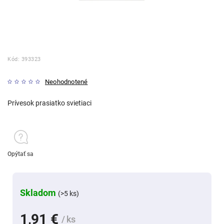
Kód:
393323
Neohodnotené
Prívesok prasiatko svietiaci
Opýtať sa
Skladom
(>5 ks)
1,91 €
/ ks