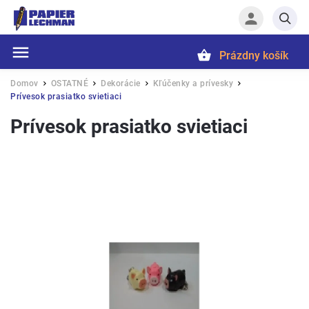
Prázdny košík
Hľadať
Domov
OSTATNÉ
Dekorácie
Kľúčenky a prívesky
/
/
/
/
Prívesok prasiatko svietiaci
Prívesok prasiatko svietiaci