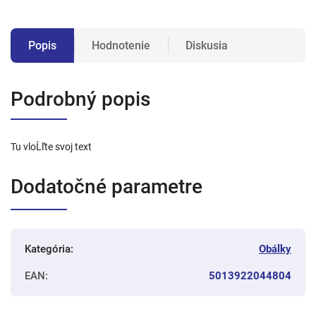
Popis
Hodnotenie
Diskusia
Podrobný popis
Tu vloĹľte svoj text
Dodatočné parametre
Kategória
:
Obálky
EAN
:
5013922044804