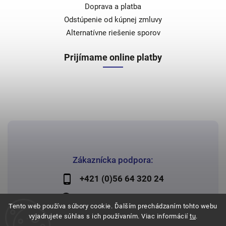
Doprava a platba
Odstúpenie od kúpnej zmluvy
Alternatívne riešenie sporov
Prijímame online platby
Zákaznícka podpora:
+421 (0)56 64 320 24
lechman@lechman.sk
Tento web používa súbory cookie. Ďalším prechádzaním tohto webu
vyjadrujete súhlas s ich používaním. Viac informácií
tu
.