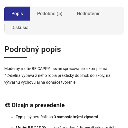
Popis
Podobné (5)
Hodnotenie
Diskusia
Podrobný popis
Moderný motív BE CAPPY, pevné spracovanie a kompletná
42‑dielna výbava z neho robia praktický doplnok do školy, na
výtvarnú výchovu aj na domáce tvorenie.
🎨 Dizajn a prevedenie
Typ:
plný peračník so
3 samostatnými zipsami
Motív:
BE CAPPY – veselý, moderný, hravý dizajn pre deti