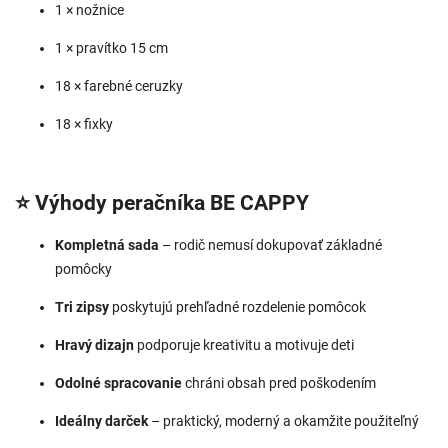
1 × nožnice
1 × pravítko 15 cm
18 × farebné ceruzky
18 × fixky
⭐ Výhody peračníka BE CAPPY
Kompletná sada
– rodič nemusí dokupovať základné
pomôcky
Tri zipsy
poskytujú prehľadné rozdelenie pomôcok
Hravý dizajn
podporuje kreativitu a motivuje deti
Odolné spracovanie
chráni obsah pred poškodením
Ideálny darček
– praktický, moderný a okamžite použiteľný