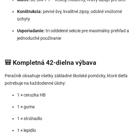
Konštrukcia:
pevné švy, kvalitné zipsy, odolné vnútorné
úchyty
Usporiadanie:
tri oddelené sekcie pre maximálny prehľad a
jednoduché používanie
🎒 Kompletná 42‑dielna výbava
Peračník obsahuje všetky základné školské pomôcky, ktoré dieťa
potrebuje na každodenné úlohy:
1 × ceruzka HB
1 × guma
1 × strúhadlo
1 × lepidlo