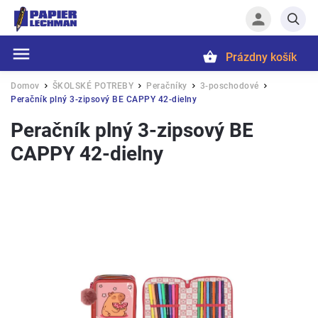
Prázdny košík
Hľadať
Domov
ŠKOLSKÉ POTREBY
Peračníky
3-poschodové
/
/
/
/
Peračník plný 3-zipsový BE CAPPY 42-dielny
Peračník plný 3-zipsový BE
CAPPY 42-dielny