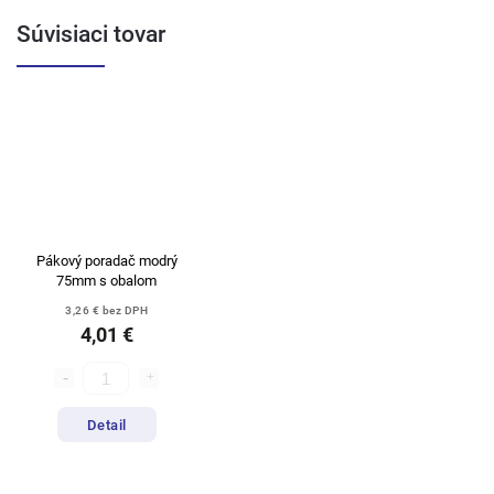
Súvisiaci tovar
Pákový poradač modrý
75mm s obalom
3,26 € bez DPH
4,01 €
Detail