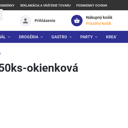
ODMIENKY
REKLAMÁCIA A VRÁTENIE TOVARU
PODMIENKY OCHRANY OSOBNÝCH
Nákupný košík
Prihlásenie
Prázdny košík
IÁL
DROGÉRIA
GASTRO
PARTY
KREATÍVNE
á
50ks-okienková