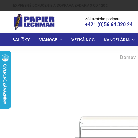
EXPRESNÉ DORUČENIE A DOPRAVA ZADARMO OD 120€
Zákaznícka podpora:
+421 (0)56 64 320 24
BALÍČKY
VIANOCE
VEĽKÁ NOC
KANCELÁRIA
Domov