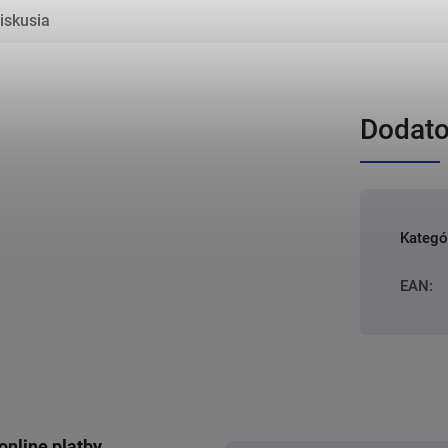
iskusia
Dodato
Kategó
EAN
:
online platby