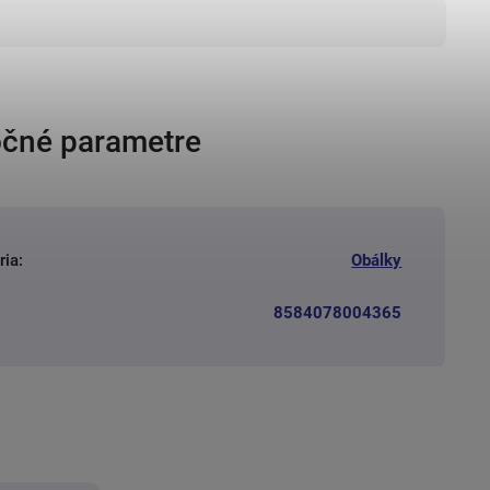
čné parametre
ria
:
Obálky
8584078004365