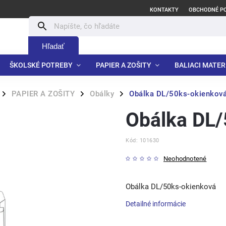
KONTAKTY
OBCHODNÉ P
Hľadať
ŠKOLSKÉ POTREBY
PAPIER A ZOŠITY
BALIACI MATER
PAPIER A ZOŠITY
Obálky
Obálka DL/50ks-okienkov
/
/
/
Obálka DL/
Kód:
101630
Neohodnotené
Obálka DL/50ks-okienková
Detailné informácie