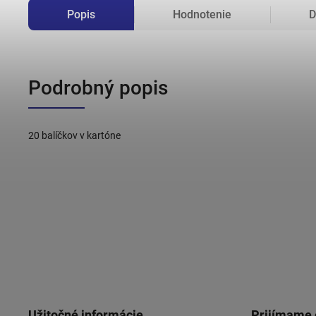
Popis
Hodnotenie
D
Podrobný popis
20 balíčkov v kartóne
Užitočné informácie
Prijímame 