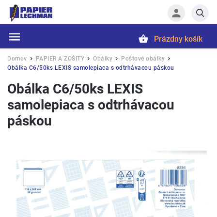
Prázdny košík
Hľadať
Domov
PAPIER A ZOŠITY
Obálky
Poštové obálky
/
/
/
/
Obálka C6/50ks LEXIS samolepiaca s odtrhávacou páskou
Obálka C6/50ks LEXIS
samolepiaca s odtrhávacou
páskou