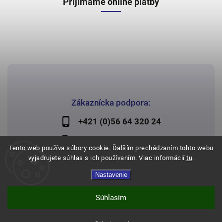
Prijímame online platby
Zákaznícka podpora:
+421 (0)56 64 320 24
lechman@lechman.sk
Tento web používa súbory cookie. Ďalším prechádzaním tohto webu
vyjadrujete súhlas s ich používaním. Viac informácií
tu
.
Nastavenie
Copyright 2026
Papier Lechman
. Všetky práva vyhradené.
Vytvořil
Shoptet
| Design
Shoptak.cz
Súhlasím