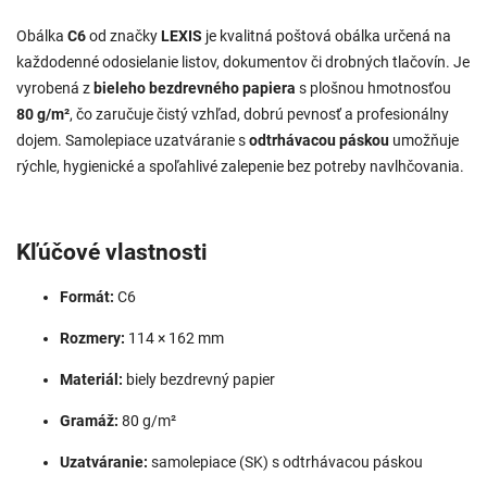
Obálka
C6
od značky
LEXIS
je kvalitná poštová obálka určená na
každodenné odosielanie listov, dokumentov či drobných tlačovín. Je
vyrobená z
bieleho bezdrevného papiera
s plošnou hmotnosťou
80 g/m²
, čo zaručuje čistý vzhľad, dobrú pevnosť a profesionálny
dojem. Samolepiace uzatváranie s
odtrhávacou páskou
umožňuje
rýchle, hygienické a spoľahlivé zalepenie bez potreby navlhčovania.
Kľúčové vlastnosti
Formát:
C6
Rozmery:
114 × 162 mm
Materiál:
biely bezdrevný papier
Gramáž:
80 g/m²
Uzatváranie:
samolepiace (SK) s odtrhávacou páskou