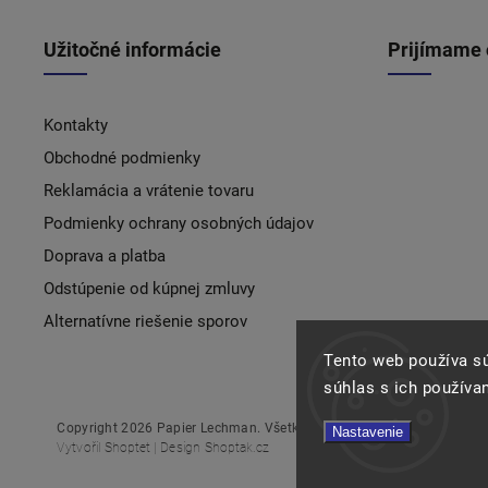
Užitočné informácie
Prijímame 
Kontakty
Obchodné podmienky
Reklamácia a vrátenie tovaru
Podmienky ochrany osobných údajov
Doprava a platba
Odstúpenie od kúpnej zmluvy
Alternatívne riešenie sporov
Tento web používa s
súhlas s ich používa
Copyright 2026
Papier Lechman
. Všetky práva vyhradené.
Nastavenie
Vytvořil
Shoptet
| Design
Shoptak.cz