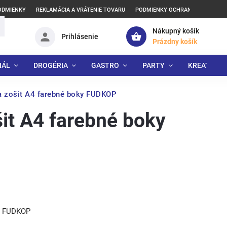
ODMIENKY
REKLAMÁCIA A VRÁTENIE TOVARU
PODMIENKY OCHRANY OSOBNÝCH
Nákupný košík
Prihlásenie
Prázdny košík
IÁL
DROGÉRIA
GASTRO
PARTY
KREATÍVNE
a zošit A4 farebné boky FUDKOP
šit A4 farebné boky
ky FUDKOP