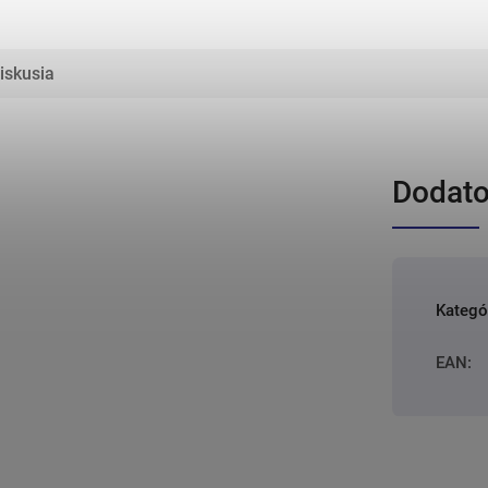
iskusia
Dodato
Kategó
EAN
: