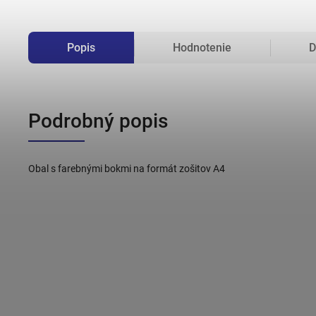
Popis
Hodnotenie
D
Podrobný popis
Obal s farebnými bokmi na formát zošitov A4