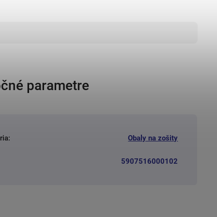
čné parametre
ria
:
Obaly na zošity
5907516000102