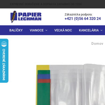
EXPRESNÉ DORUČENIE A DOPRAVA ZADARMO OD 120€
Zákaznícka podpora:
+421 (0)56 64 320 24
BALÍČKY
VIANOCE
VEĽKÁ NOC
KANCELÁRIA
Domov