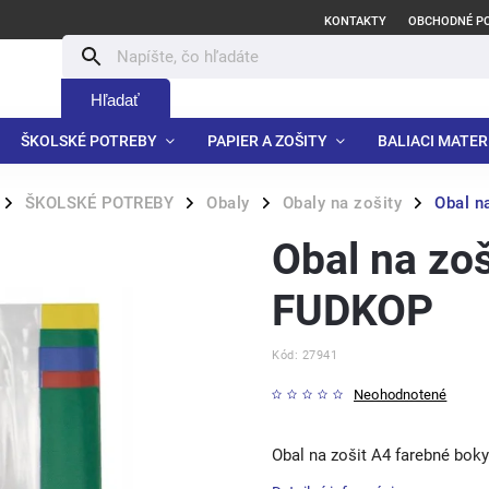
KONTAKTY
OBCHODNÉ P
Hľadať
ŠKOLSKÉ POTREBY
PAPIER A ZOŠITY
BALIACI MATER
ŠKOLSKÉ POTREBY
Obaly
Obaly na zošity
Obal n
/
/
/
/
Obal na zo
FUDKOP
Kód:
27941
Neohodnotené
Obal na zošit A4 farebné bo