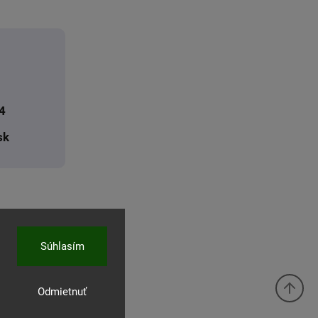
4
sk
Súhlasím
Odmietnuť