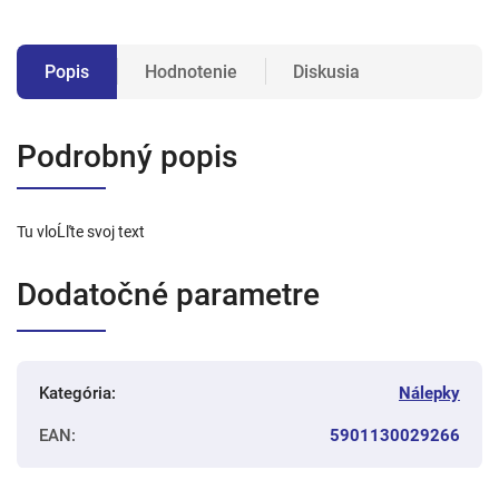
Popis
Hodnotenie
Diskusia
Podrobný popis
Tu vloĹľte svoj text
Dodatočné parametre
Kategória
:
Nálepky
EAN
:
5901130029266