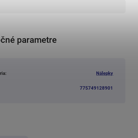
čné parametre
ria
:
Nálepky
775749128901