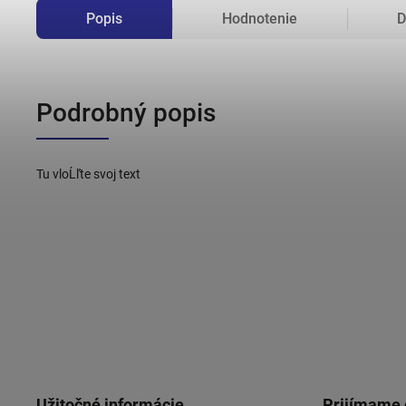
Popis
Hodnotenie
D
Podrobný popis
Tu vloĹľte svoj text
Užitočné informácie
Prijímame 