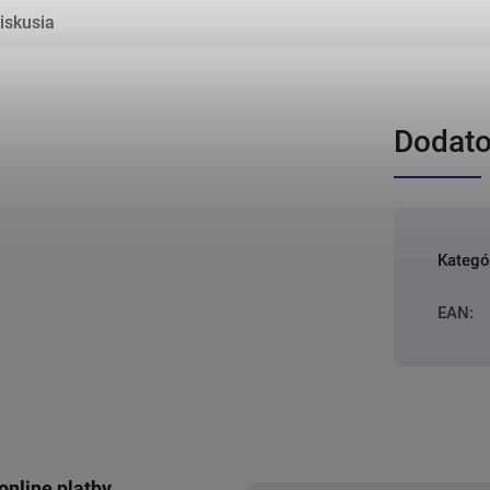
iskusia
Dodato
Kategó
EAN
:
online platby