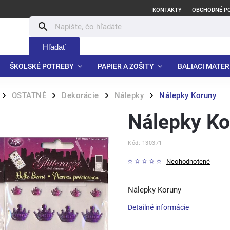
KONTAKTY
OBCHODNÉ P
Hľadať
ŠKOLSKÉ POTREBY
PAPIER A ZOŠITY
BALIACI MATER
OSTATNÉ
Dekorácie
Nálepky
Nálepky Koruny
/
/
/
/
Nálepky Ko
Kód:
130371
Neohodnotené
Nálepky Koruny
Detailné informácie