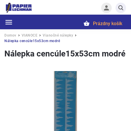
Prázdny košík
Hľadať
Domov
VIANOCE
Vianočné nálepky
/
/
/
Nálepka cencúle15x53cm modré
Nálepka cencúle15x53cm modré