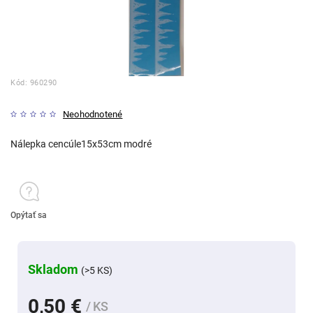
Kód:
960290
Neohodnotené
Nálepka cencúle15x53cm modré
Opýtať sa
Skladom
(>5 KS)
0,50 €
/ KS