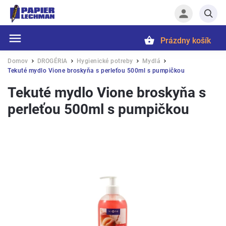
Prázdny košík
Hľadať
Domov
DROGÉRIA
Hygienické potreby
Mydlá
/
/
/
/
Tekuté mydlo Vione broskyňa s perleťou 500ml s pumpičkou
Tekuté mydlo Vione broskyňa s
perleťou 500ml s pumpičkou