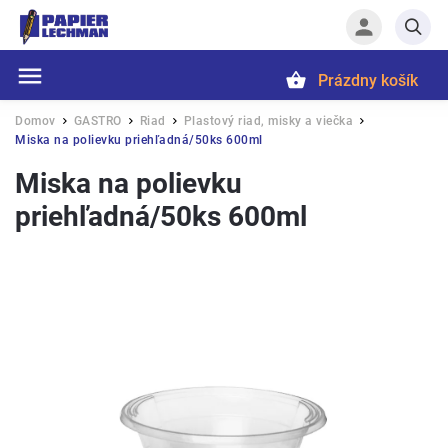
Prázdny košík
Hľadať
Domov
GASTRO
Riad
Plastový riad, misky a viečka
/
/
/
/
Miska na polievku priehľadná/50ks 600ml
Miska na polievku
priehľadná/50ks 600ml