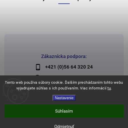
Zákaznícka podpora:
+421 (0)56 64 320 24
lechman@lechman.sk
Tento web používa súbory cookie. Ďalším prechádzaním tohto webu
vyjadrujete súhlas s ich používaním. Viac informácií
tu
.
Nastavenie
Copyright 2026
Papier Lechman
. Všetky práva vyhradené.
Vytvořil
Shoptet
| Design
Shoptak.cz
Súhlasím
Odmietnuť