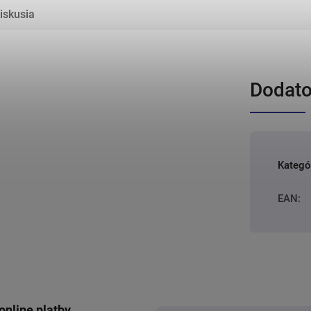
iskusia
Dodato
Kategó
EAN
:
online platby