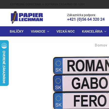
EXPRESNÉ DORUČENIE A DOPRAVA ZADARMO OD 120€
Zákaznícka podpora:
+421 (0)56 64 320 24
BALÍČKY
VIANOCE
VEĽKÁ NOC
KANCELÁRIA
Domov