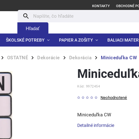
KONTAKTY
OBCHODNÉ P
Hľadať
ŠKOLSKÉ POTREBY
PAPIER A ZOŠITY
BALIACI MATER
OSTATNÉ
Dekorácie
Dekorácia
Miniceduľka CW
/
/
/
/
Miniceduľ
Kód:
9972454
Neohodnotené
Miniceduľka CW
Detailné informácie