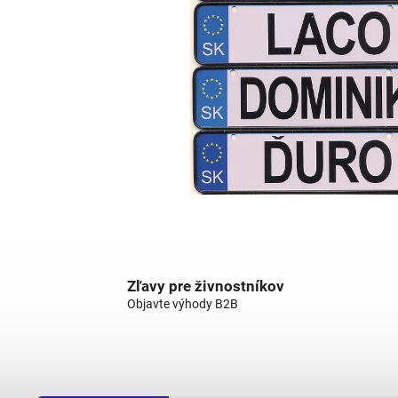
Zľavy pre živnostníkov
Objavte výhody B2B