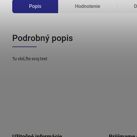
Popis
Hodnotenie
D
Podrobný popis
Tu vloĹľte svoj text
Užitočné informácie
Prijímame 