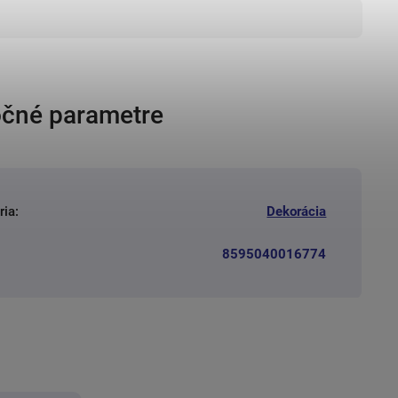
čné parametre
ria
:
Dekorácia
8595040016774