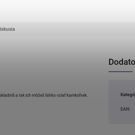
iskusia
Dodato
Kategó
ladníš a tak ich môžeš ľahko vziať kamkoľvek.
EAN
: