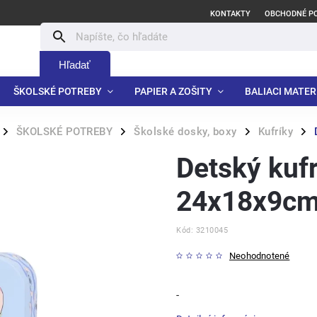
KONTAKTY
OBCHODNÉ P
Hľadať
ŠKOLSKÉ POTREBY
PAPIER A ZOŠITY
BALIACI MATER
ŠKOLSKÉ POTREBY
Školské dosky, boxy
Kufríky
/
/
/
/
Detský kufr
24x18x9c
Kód:
3210045
Neohodnotené
-