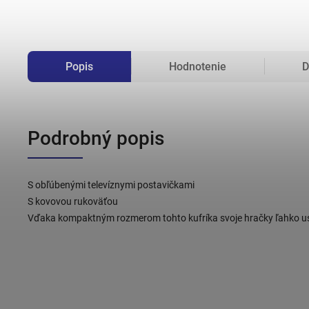
Popis
Hodnotenie
D
Podrobný popis
S obľúbenými televíznymi postavičkami
S kovovou rukoväťou
Vďaka kompaktným rozmerom tohto kufríka svoje hračky ľahko usk