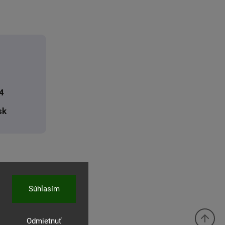
4
sk
Súhlasím
Odmietnuť