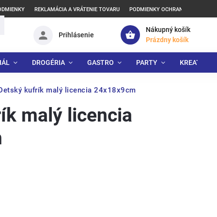
ODMIENKY
REKLAMÁCIA A VRÁTENIE TOVARU
PODMIENKY OCHRANY OSOBNÝCH
Nákupný košík
Prihlásenie
Prázdny košík
IÁL
DROGÉRIA
GASTRO
PARTY
KREATÍVNE
Detský kufrík malý licencia 24x18x9cm
ík malý licencia
m