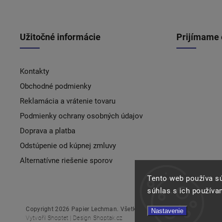
Užitočné informácie
Prijímame 
Kontakty
Obchodné podmienky
Reklamácia a vrátenie tovaru
Podmienky ochrany osobných údajov
Doprava a platba
Odstúpenie od kúpnej zmluvy
Alternatívne riešenie sporov
Tento web používa s
súhlas s ich používa
Copyright 2026
Papier Lechman
. Všetky práva vyhradené.
Nastavenie
Vytvořil
Shoptet
| Design
Shoptak.cz