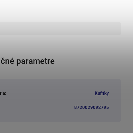
čné parametre
ria
:
Kufríky
8720029092795