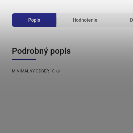
Popis
Hodnotenie
D
Podrobný popis
MINIMALNY ODBER 10 ks