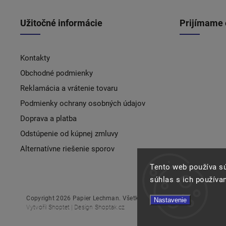
Užitočné informácie
Prijímame 
Kontakty
Obchodné podmienky
Reklamácia a vrátenie tovaru
Podmienky ochrany osobných údajov
Doprava a platba
Odstúpenie od kúpnej zmluvy
Alternatívne riešenie sporov
Tento web používa s
súhlas s ich používa
Copyright 2026
Papier Lechman
. Všetky práva vyhradené.
Nastavenie
Vytvořil
Shoptet
| Design
Shoptak.cz