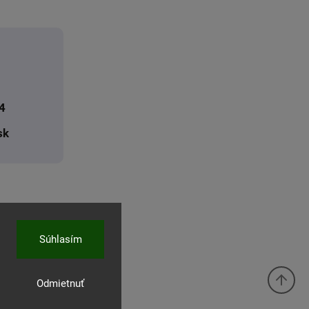
4
sk
Súhlasím
Odmietnuť