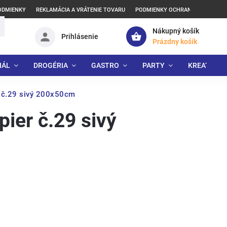
ODMIENKY
REKLAMÁCIA A VRÁTENIE TOVARU
PODMIENKY OCHRANY OSOBNÝCH
Nákupný košík
Prihlásenie
Prázdny košík
IÁL
DROGÉRIA
GASTRO
PARTY
KREATÍVNE
r č.29 sivý 200x50cm
ier č.29 sivý