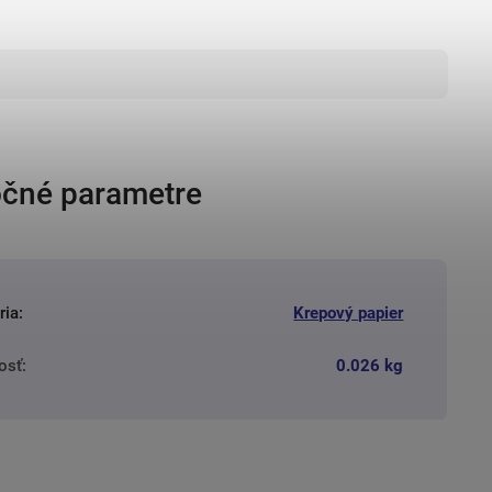
čné parametre
ria
:
Krepový papier
osť
:
0.026 kg