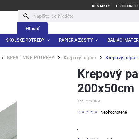
KONTAKTY
OBCHODNÉ P
Hľadať
ŠKOLSKÉ POTREBY
PAPIER A ZOŠITY
BALIACI MATER
KREATÍVNE POTREBY
Krepový papier
Krepový papie
/
/
/
Krepový pap
200x50cm
Kód:
9999873
Neohodnotené
-