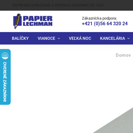
EXPRESNÉ DORUČENIE A DOPRAVA ZADARMO OD 120€
Zákaznícka podpora:
+421 (0)56 64 320 24
BALÍČKY
VIANOCE
VEĽKÁ NOC
KANCELÁRIA
Domov