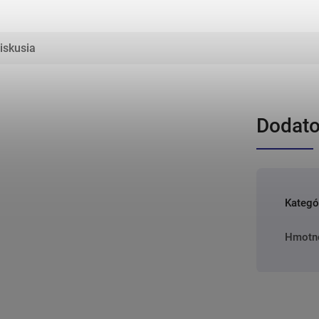
iskusia
Dodato
Kategó
Hmotn