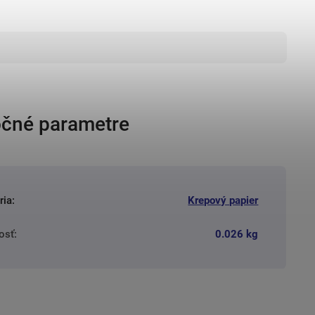
čné parametre
ria
:
Krepový papier
osť
:
0.026 kg