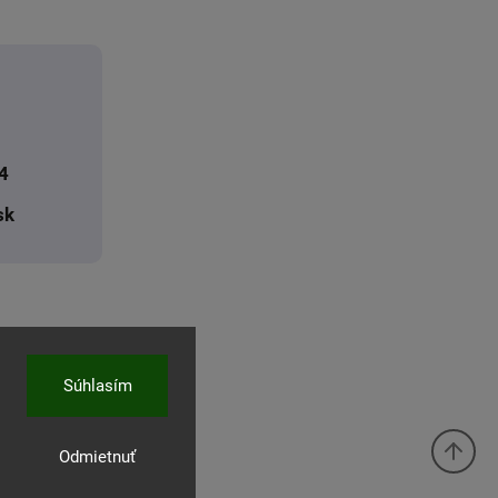
4
sk
Súhlasím
Odmietnuť