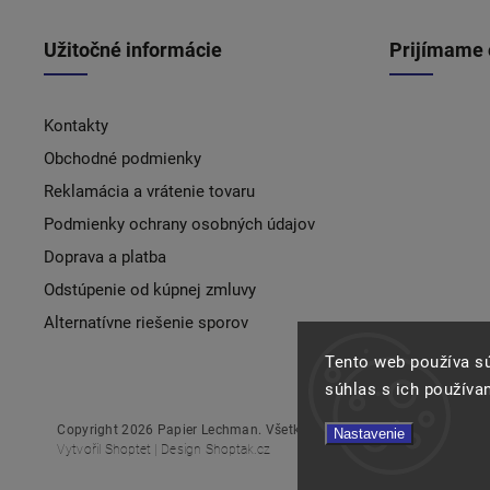
Užitočné informácie
Prijímame 
Kontakty
Obchodné podmienky
Reklamácia a vrátenie tovaru
Podmienky ochrany osobných údajov
Doprava a platba
Odstúpenie od kúpnej zmluvy
Alternatívne riešenie sporov
Tento web používa s
súhlas s ich používa
Copyright 2026
Papier Lechman
. Všetky práva vyhradené.
Nastavenie
Vytvořil
Shoptet
| Design
Shoptak.cz