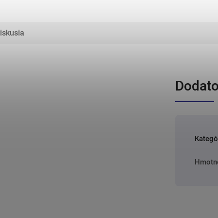
iskusia
Dodato
Kategó
Hmotn