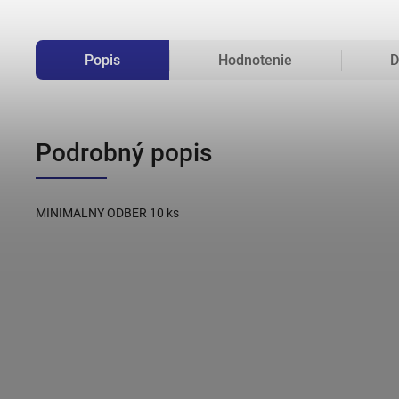
Popis
Hodnotenie
D
Podrobný popis
MINIMALNY ODBER 10 ks