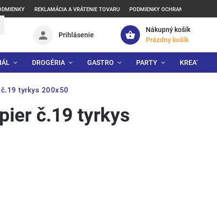
ODMIENKY
REKLAMÁCIA A VRÁTENIE TOVARU
PODMIENKY OCHRANY OSOBNÝCH
Nákupný košík
Prihlásenie
Prázdny košík
IÁL
DROGÉRIA
GASTRO
PARTY
KREATÍVNE
 č.19 tyrkys 200x50
ier č.19 tyrkys