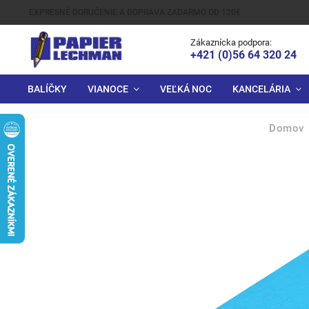
EXPRESNÉ DORUČENIE A DOPRAVA ZADARMO OD 120€
Zákaznícka podpora:
+421 (0)56 64 320 24
BALÍČKY
VIANOCE
VEĽKÁ NOC
KANCELÁRIA
Domov