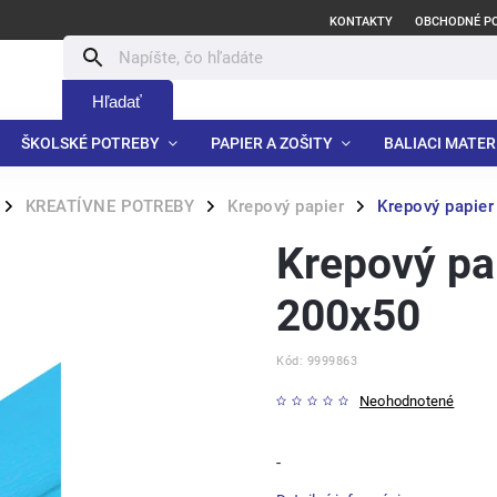
KONTAKTY
OBCHODNÉ P
Hľadať
ŠKOLSKÉ POTREBY
PAPIER A ZOŠITY
BALIACI MATER
KREATÍVNE POTREBY
Krepový papier
Krepový papier
/
/
/
Krepový pap
200x50
Kód:
9999863
Neohodnotené
-