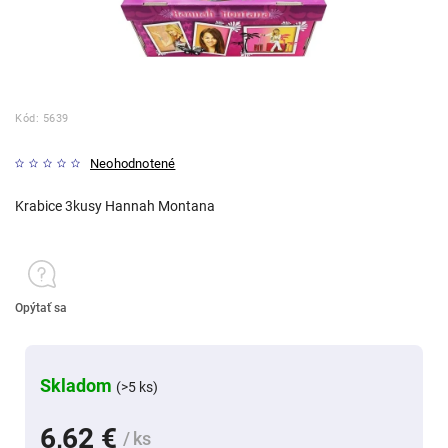
Kód:
5639
Neohodnotené
Krabice 3kusy Hannah Montana
Opýtať sa
Skladom
(>5 ks)
6,62 €
/ ks