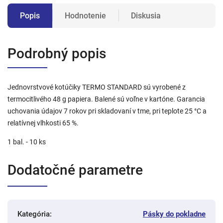
Popis
Hodnotenie
Diskusia
Podrobný popis
Jednovrstvové kotúčiky TERMO STANDARD sú vyrobené z
termocitlivého 48 g papiera. Balené sú voľne v kartóne. Garancia
uchovania údajov 7 rokov pri skladovaní v tme, pri teplote 25 °C a
relatívnej vlhkosti 65 %.
1 bal. - 10 ks
Dodatočné parametre
Kategória
:
Pásky do pokladne