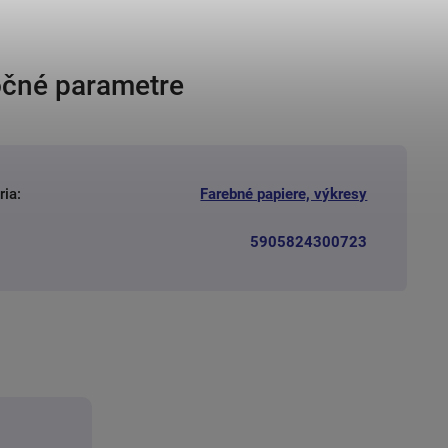
čné parametre
ria
:
Farebné papiere, výkresy
5905824300723