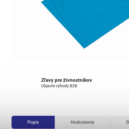
Zľavy pre živnostníkov
Objavte výhody B2B
Popis
Hodnotenie
D