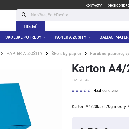
KONTAKTY
OBCHODNÉ P
Hľadať
ŠKOLSKÉ POTREBY
PAPIER A ZOŠITY
BALIACI MATER
PAPIER A ZOŠITY
Školský papier
Farebné papiere, v
/
/
/
Karton A4/
Kód:
200467
Neohodnotené
Karton A4/20ks/170g modrý 