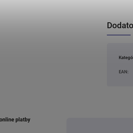
Dodato
Kategó
EAN
:
online platby