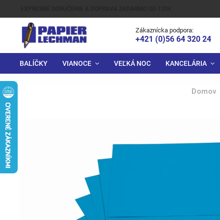
EXPRESNÉ DORUČENIE A DOPRAVA ZADARMO OD 120€
Zákaznícka podpora:
+421 (0)56 64 320 24
BALÍČKY
VIANOCE
VEĽKÁ NOC
KANCELÁRIA
Domov