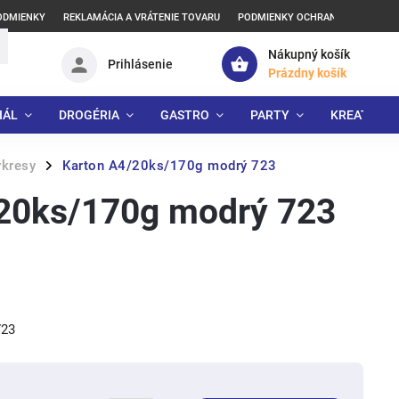
ODMIENKY
REKLAMÁCIA A VRÁTENIE TOVARU
PODMIENKY OCHRANY OSOBNÝCH
Nákupný košík
Prihlásenie
Prázdny košík
IÁL
DROGÉRIA
GASTRO
PARTY
KREATÍVNE
ýkresy
Karton A4/20ks/170g modrý 723
/
20ks/170g modrý 723
723