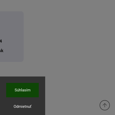
4
sk
Súhlasím
Odmietnuť