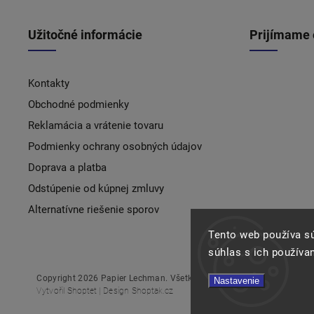
Užitočné informácie
Prijímame 
Kontakty
Obchodné podmienky
Reklamácia a vrátenie tovaru
Podmienky ochrany osobných údajov
Doprava a platba
Odstúpenie od kúpnej zmluvy
Alternatívne riešenie sporov
Tento web používa s
súhlas s ich používa
Copyright 2026
Papier Lechman
. Všetky práva vyhradené.
Nastavenie
Vytvořil
Shoptet
| Design
Shoptak.cz