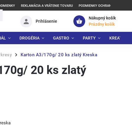
ODMIENKY
REKLAMÁCIA A VRÁTENIE TOVARU
PODMIENKY OCHRANY OSOBNÝCH
Nákupný košík
Prihlásenie
Prázdny košík
IÁL
DROGÉRIA
GASTRO
PARTY
KREATÍVNE
ýkresy
Karton A3/170g/ 20 ks zlatý Kreska
/
170g/ 20 ks zlatý
Kreska