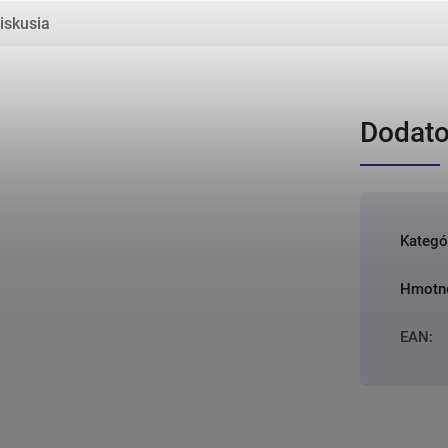
iskusia
Dodato
Kategó
Hmotn
EAN
: