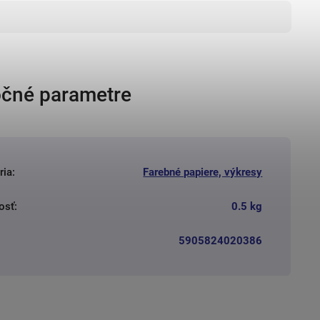
čné parametre
ria
:
Farebné papiere, výkresy
osť
:
0.5 kg
5905824020386