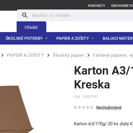
KONTAKTY
OBCHODNÉ P
Hľadať
ŠKOLSKÉ POTREBY
PAPIER A ZOŠITY
BALIACI MATER
PAPIER A ZOŠITY
Školský papier
Farebné papiere, v
/
/
/
Karton A3/
Kreska
Kód:
10002380
Neohodnotené
Karton A3/170g/ 20 ks zlatý 