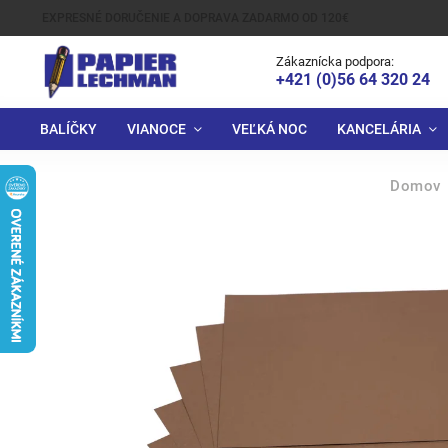
EXPRESNÉ DORUČENIE A DOPRAVA ZADARMO OD 120€
Zákaznícka podpora:
+421 (0)56 64 320 24
BALÍČKY
VIANOCE
VEĽKÁ NOC
KANCELÁRIA
Domov