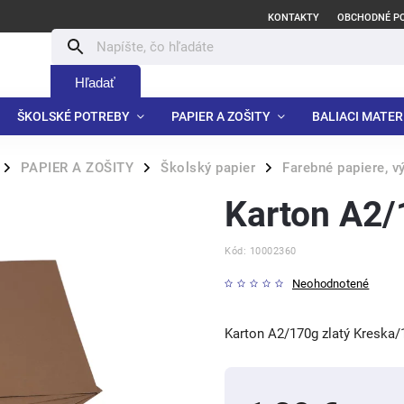
KONTAKTY
OBCHODNÉ P
Hľadať
ŠKOLSKÉ POTREBY
PAPIER A ZOŠITY
BALIACI MATER
PAPIER A ZOŠITY
Školský papier
Farebné papiere, v
/
/
/
Karton A2/
Kód:
10002360
Neohodnotené
Karton A2/170g zlatý Kreska/