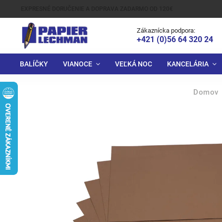
EXPRESNÉ DORUČENIE A DOPRAVA ZADARMO OD 120€
Zákaznícka podpora:
+421 (0)56 64 320 24
BALÍČKY
VIANOCE
VEĽKÁ NOC
KANCELÁRIA
Domov