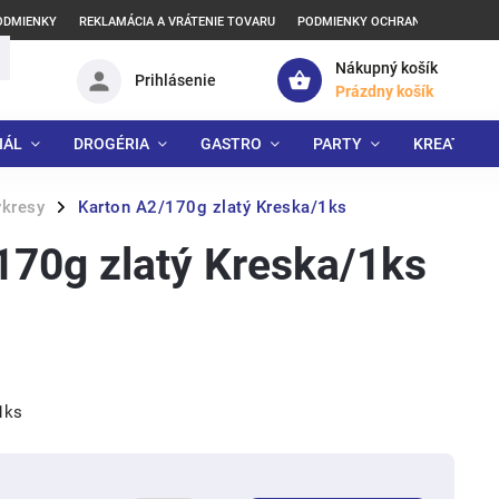
ODMIENKY
REKLAMÁCIA A VRÁTENIE TOVARU
PODMIENKY OCHRANY OSOBNÝCH
Nákupný košík
Prihlásenie
Prázdny košík
IÁL
DROGÉRIA
GASTRO
PARTY
KREATÍVNE
ýkresy
Karton A2/170g zlatý Kreska/1ks
/
170g zlatý Kreska/1ks
1ks