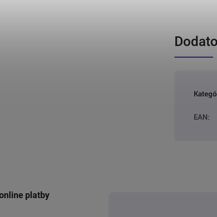
Dodato
Kategó
EAN
:
online platby