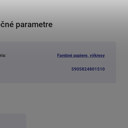
čné parametre
ria
:
Farebné papiere, výkresy
5905824801510