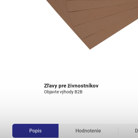
Zľavy pre živnostníkov
Objavte výhody B2B
Popis
Hodnotenie
D