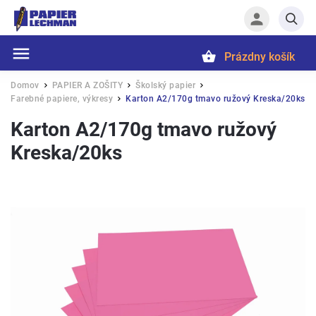
Prázdny košík
Hľadať
Domov
PAPIER A ZOŠITY
Školský papier
/
/
/
Farebné papiere, výkresy
Karton A2/170g tmavo ružový Kreska/20ks
/
Karton A2/170g tmavo ružový
Kreska/20ks