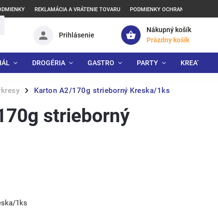
ODMIENKY
REKLAMÁCIA A VRÁTENIE TOVARU
PODMIENKY OCHRANY OSOBNÝCH
Nákupný košík
Prihlásenie
Prázdny košík
IÁL
DROGÉRIA
GASTRO
PARTY
KREATÍVNE
ýkresy
Karton A2/170g strieborný Kreska/1ks
/
170g strieborný
s
eska/1ks