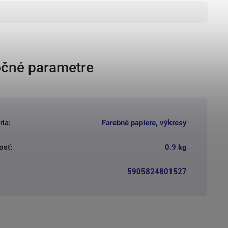
čné parametre
ria
:
Farebné papiere, výkresy
osť
:
0.9 kg
5905824801527