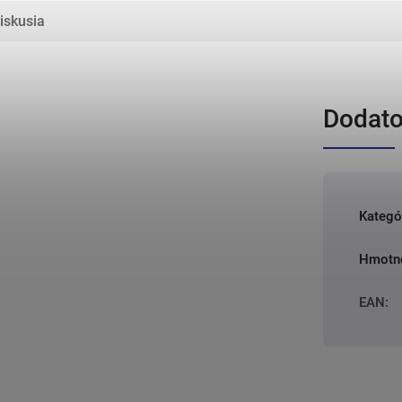
iskusia
Dodato
Kategó
Hmotn
EAN
: