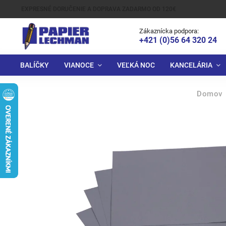
EXPRESNÉ DORUČENIE A DOPRAVA ZADARMO OD 120€
Zákaznícka podpora:
+421 (0)56 64 320 24
BALÍČKY
VIANOCE
VEĽKÁ NOC
KANCELÁRIA
Domov