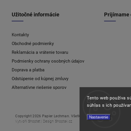
Užitočné informácie
Prijímame 
Kontakty
Obchodné podmienky
Reklamácia a vrátenie tovaru
Podmienky ochrany osobných údajov
Doprava a platba
Odstúpenie od kúpnej zmluvy
Alternatívne riešenie sporov
Tento web používa s
súhlas s ich používa
Copyright 2026
Papier Lechman
. Všetky práva vyhradené.
Nastavenie
Vytvořil
Shoptet
| Design
Shoptak.cz