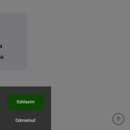
4
sk
Súhlasím
Odmietnuť