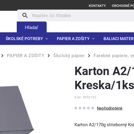
KONTAKTY
OBCHODNÉ P
Hľadať
ŠKOLSKÉ POTREBY
PAPIER A ZOŠITY
BALIACI MATER
PAPIER A ZOŠITY
Školský papier
Farebné papiere, v
/
/
/
Karton A2/
Kreska/1k
Kód:
9993192
Neohodnotené
Karton A2/170g strieborný Kr