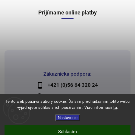
Prijímame online platby
Zákaznícka podpora:
+421 (0)56 64 320 24
lechman@lechman.sk
Tento web používa súbory cookie. Ďalším prechádzaním tohto webu
vyjadrujete súhlas s ich používaním. Viac informácií
tu
.
Nastavenie
Copyright 2026
Papier Lechman
. Všetky práva vyhradené.
Vytvořil
Shoptet
| Design
Shoptak.cz
Súhlasím