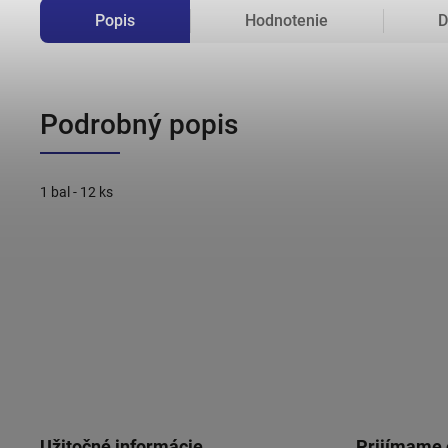
Popis
Hodnotenie
D
Podrobný popis
1 bal - 12 ks
Užitočné informácie
Prijímame 