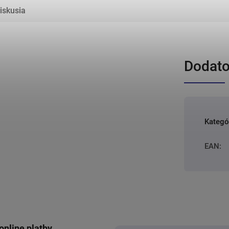
iskusia
Dodato
Kategó
EAN
:
online platby