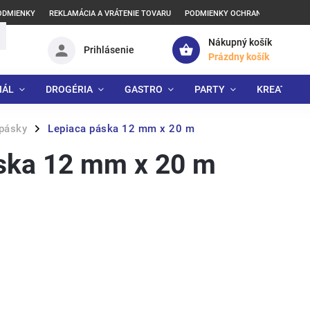
ODMIENKY
REKLAMÁCIA A VRÁTENIE TOVARU
PODMIENKY OCHRANY OSOBNÝCH
Nákupný košík
Prihlásenie
Prázdny košík
IÁL
DROGÉRIA
GASTRO
PARTY
KREATÍVNE
pásky
Lepiaca páska 12 mm x 20 m
/
ska 12 mm x 20 m