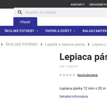
KONTAKTY
OBCHODNÉ P
Hľadať
ŠKOLSKÉ POTREBY
PAPIER A ZOŠITY
BALIACI MATER
ŠKOLSKÉ POTREBY
Lepidlá a lepiace pásky
Lepiace 
/
/
/
Lepiaca pá
Kód:
10000181
Neohodnotené
Lepiaca páska 12 mm x 20 m
Detailné informácie