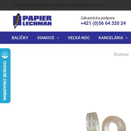
EXPRESNÉ DORUČENIE A DOPRAVA ZADARMO OD 120€
Zákaznícka podpora:
+421 (0)56 64 320 24
BALÍČKY
VIANOCE
VEĽKÁ NOC
KANCELÁRIA
Domov