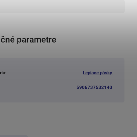
čné parametre
ria
:
Lepiace pásky
5906737532140