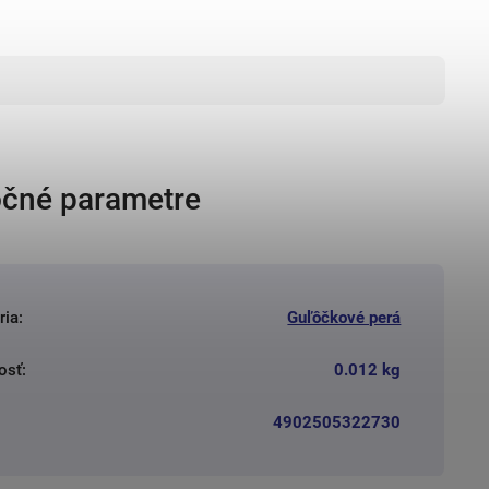
čné parametre
ria
:
Guľôčkové perá
osť
:
0.012 kg
4902505322730