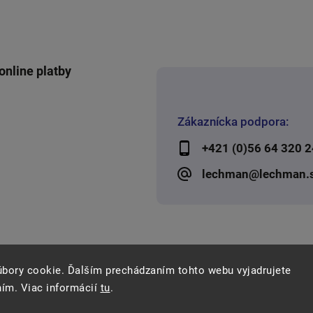
online platby
Zákaznícka podpora:
+421 (0)56 64 320 2
lechman@lechman.
úbory cookie. Ďalším prechádzaním tohto webu vyjadrujete
ním. Viac informácií
tu
.