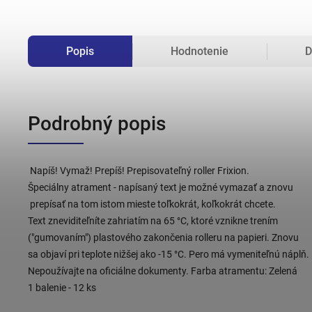
Popis
Hodnotenie
D
Podrobný popis
 Napíš! Vymaž! Prepíš! Prepisovateľný roller Frixion. 

Špeciálny atrament - napísaný text je možné vymazať a znovu

 prepísať na tom istom mieste toľkokrát, koľkokrát chcete. 

Text zneviditeľníte zahriatím na 65 °C, ktoré vznikne trením 

("gumovaním") plastového zakončenia rolleru na papieri. Znovu 

sa objaví pri teplote nižšej ako -15 °C. Pero má vymeniteľnú náplň. 

Nepoužívajte na oficiálne dokumenty. Farba atramentu: Zelená
1 balenie - 12 ks