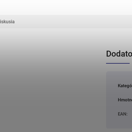
iskusia
Dodato
Kategó
Hmotn
EAN
: