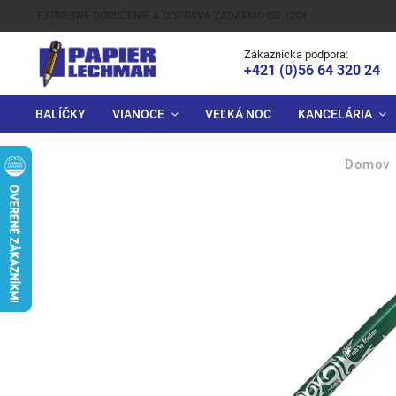
EXPRESNÉ DORUČENIE A DOPRAVA ZADARMO OD 120€
Zákaznícka podpora:
+421 (0)56 64 320 24
BALÍČKY
VIANOCE
VEĽKÁ NOC
KANCELÁRIA
Domov