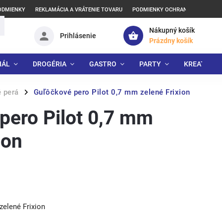
ODMIENKY
REKLAMÁCIA A VRÁTENIE TOVARU
PODMIENKY OCHRANY OSOBNÝCH
Nákupný košík
Prihlásenie
Prázdny košík
IÁL
DROGÉRIA
GASTRO
PARTY
KREATÍVNE
 perá
Guľôčkové pero Pilot 0,7 mm zelené Frixion
/
pero Pilot 0,7 mm
ion
zelené Frixion