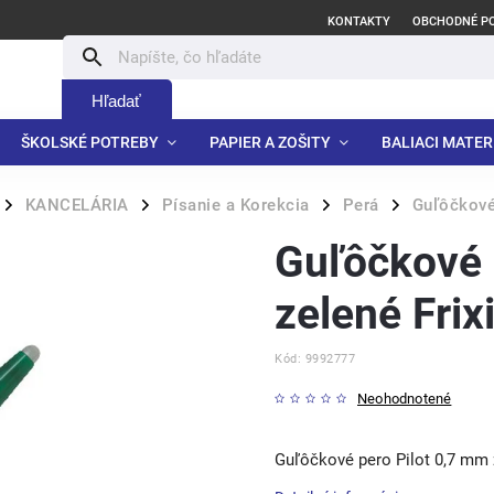
KONTAKTY
OBCHODNÉ P
Hľadať
ŠKOLSKÉ POTREBY
PAPIER A ZOŠITY
BALIACI MATER
KANCELÁRIA
Písanie a Korekcia
Perá
Guľôčkové
/
/
/
/
Guľôčkové 
zelené Frix
Kód:
9992777
Neohodnotené
Guľôčkové pero Pilot 0,7 mm 