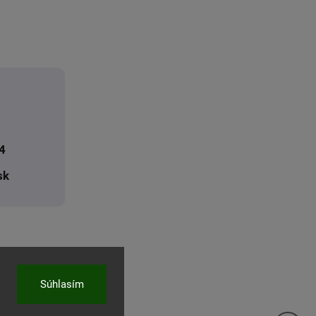
4
sk
Súhlasím