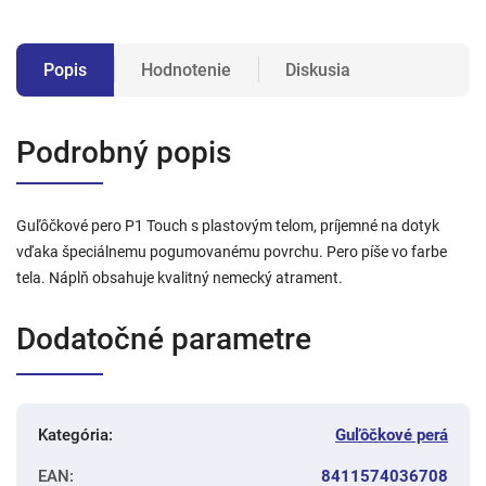
Popis
Hodnotenie
Diskusia
Podrobný popis
Guľôčkové pero P1 Touch s plastovým telom, príjemné na dotyk
vďaka špeciálnemu pogumovanému povrchu. Pero píše vo farbe
tela. Náplň obsahuje kvalitný nemecký atrament.
Dodatočné parametre
Kategória
:
Guľôčkové perá
EAN
:
8411574036708